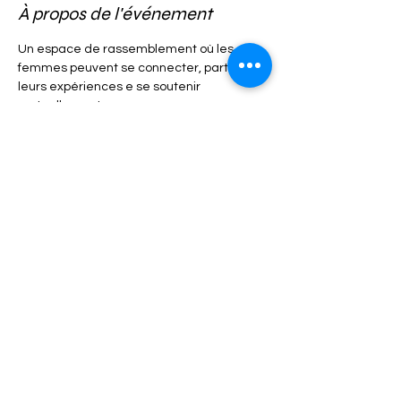
À propos de l'événement
Un espace de rassemblement où les 
femmes peuvent se connecter, partager 
leurs expériences e se soutenir 
mutuellement.
Les cercles offrent un espace sûr et 
bienveillant où chacune peut s'exprimer 
librement sans jugement.
Partager cet événement
© Copyright 2022 - Lydie
Girard. Tous droits réservés.