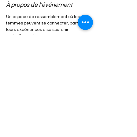
À propos de l'événement
Un espace de rassemblement où les 
femmes peuvent se connecter, partager 
leurs expériences e se soutenir 
mutuellement.
Les cercles offrent un espace sûr et 
bienveillant où chacune peut s'exprimer 
librement sans jugement.
Partager cet événement
© Copyright 2022 - Lydie
Girard. Tous droits réservés.