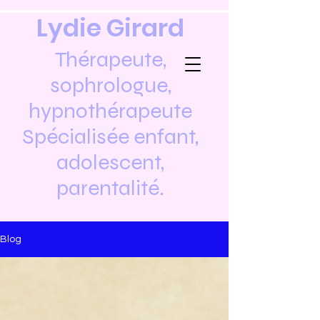
Lydie Girard
Thérapeute,
sophrologue,
hypnothérapeute
Spécialisée enfant,
adolescent,
parentalité.
Blog